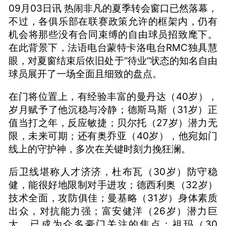
09月03日讯 热闹非凡的夏季转会窗口已然落幕，
不过，各俱乐部在联赛政策允许的框架内，仍有
机会将那些没有合同束缚的自由球员招致麾下。
在此背景下，法语电台蒙特卡洛电台RMC独具慧
眼，对夏窗结束后依旧处于“待业”状态的知名自由
球员展开了一场全面且细致的盘点。
在门将位置上，有经验丰富的曼丹达（40岁），
岁月赋予了他沉稳与冷静；德斯马斯（31岁）正
值当打之年，反应敏捷；贝尔托（27岁）潜力无
限，未来可期；还有奥乔亚（40岁），他宛如门
线上的守护神，多次在关键时刻力挽狂澜。
后卫线堪称人才济济，杜布瓦（30岁）防守稳
健，能很好地限制对手进攻；德西利奥（32岁）
技术全面，攻防俱佳；曼基略（31岁）身体素质
出众，对抗能力强；富安健洋（26岁）潜力巨
大，已成为众多豪门关注的焦点；祖玛（30