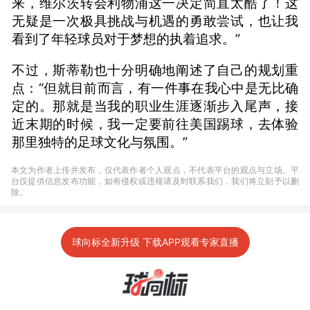
来，维尔茨转会利物浦这一决定简直太酷了！这
无疑是一次极具挑战与机遇的勇敢尝试，也让我
看到了年轻球员对于梦想的执着追求。”
不过，斯蒂勒也十分明确地阐述了自己的规划重
点：“但就目前而言，有一件事在我心中是无比确
定的。那就是当我的职业生涯逐渐步入尾声，接
近末期的时候，我一定要前往美国踢球，去体验
那里独特的足球文化与氛围。”
本文为作者上传并发布，仅代表作者个人观点，不代表平台的观点与立场。平
台仅提供信息发布功能，如有侵权或违规请及时联系我们，我们将立刻予以删
除。
球向标全新升级 下载APP观看专家直播