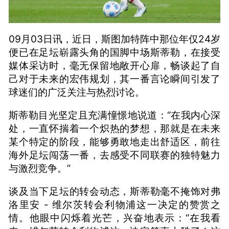
09月03日讯，近日，斯图加特阵中那位年仅24岁
便已在足坛崭露头角的国脚中场斯蒂勒，在接受
媒体采访时，毫无保留地敞开心扉，畅谈起了自
己对于未来的宏伟规划，其一番言论瞬间引发了
球迷们的广泛关注与热烈讨论。
斯蒂勒目光坚定且充满憧憬地说道：“在我内心深
处，一直怀揣着一个炽热的梦想，那就是在未来
某个特定的阶段，能够勇敢地走出舒适区，前往
海外足坛闯荡一番，去感受不同联赛的独特魅力
与激烈竞争。”
谈及当下足坛的转会动态，斯蒂勒毫不掩饰对弗
洛里安 - 维尔茨转会利物浦这一决定的赞赏之
情。他眼中闪烁着光芒，兴奋地表示：“在我看