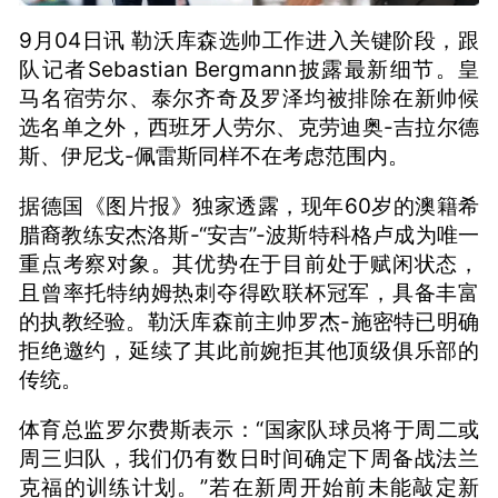
9月04日讯 勒沃库森选帅工作进入关键阶段，跟
队记者Sebastian Bergmann披露最新细节。皇
马名宿劳尔、泰尔齐奇及罗泽均被排除在新帅候
选名单之外，西班牙人劳尔、克劳迪奥-吉拉尔德
斯、伊尼戈-佩雷斯同样不在考虑范围内。
据德国《图片报》独家透露，现年60岁的澳籍希
腊裔教练安杰洛斯-“安吉”-波斯特科格卢成为唯一
重点考察对象。其优势在于目前处于赋闲状态，
且曾率托特纳姆热刺夺得欧联杯冠军，具备丰富
的执教经验。勒沃库森前主帅罗杰-施密特已明确
拒绝邀约，延续了其此前婉拒其他顶级俱乐部的
传统。
体育总监罗尔费斯表示：“国家队球员将于周二或
周三归队，我们仍有数日时间确定下周备战法兰
克福的训练计划。”若在新周开始前未能敲定新