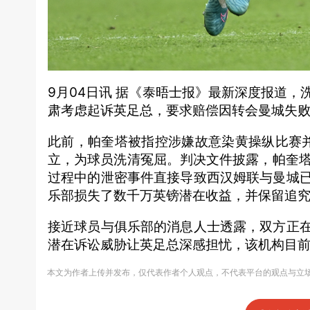
9月04日讯 据《泰晤士报》最新深度报道
肃考虑起诉英足总，要求赔偿因转会曼城失
此前，帕奎塔被指控涉嫌故意染黄操纵比赛
立，为球员洗清冤屈。判决文件披露，帕奎塔律
过程中的泄密事件直接导致西汉姆联与曼城
乐部损失了数千万英镑潜在收益，并保留追
接近球员与俱乐部的消息人士透露，双方正
潜在诉讼威胁让英足总深感担忧，该机构目
本文为作者上传并发布，仅代表作者个人观点，不代表平台的观点与立