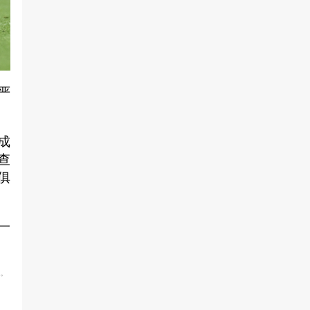
严
成
查
俱
一
。