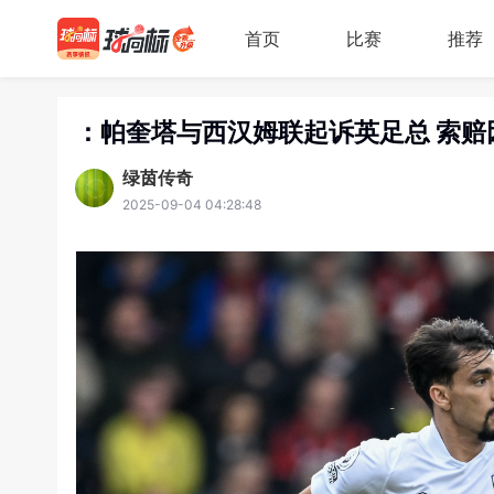
首页
比赛
推荐
：帕奎塔与西汉姆联起诉英足总 索
绿茵传奇
2025-09-04 04:28:48