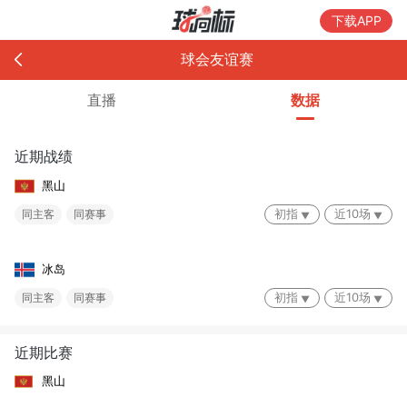
下载APP
球会友谊赛
直播
数据
近期战绩
黑山
初指
近10场
同主客
同赛事
冰岛
初指
近10场
同主客
同赛事
近期比赛
黑山