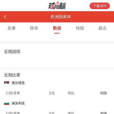
下载APP
欧洲国家杯
直播
阵容
数据
情报
观点
近期战绩
近期比赛
塞尔维亚
日期/赛事
主队
客队
相隔
保加利亚
日期/赛事
主队
客队
相隔