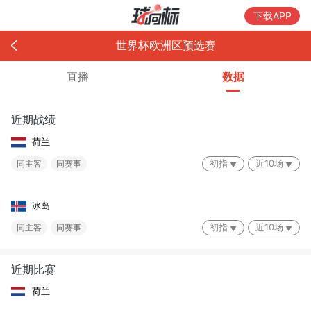
下载APP
世界杯欧洲区预选赛
直播
数据
近期战绩
荷兰
初指
近10场
同主客
同赛事
冰岛
初指
近10场
同主客
同赛事
近期比赛
荷兰