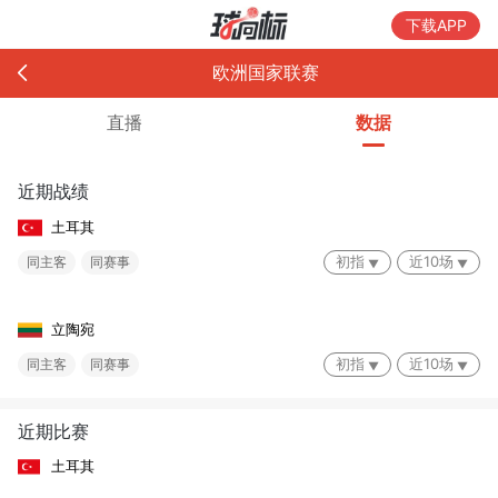
下载APP
欧洲国家联赛
直播
数据
近期战绩
土耳其
初指
近10场
同主客
同赛事
立陶宛
初指
近10场
同主客
同赛事
近期比赛
土耳其