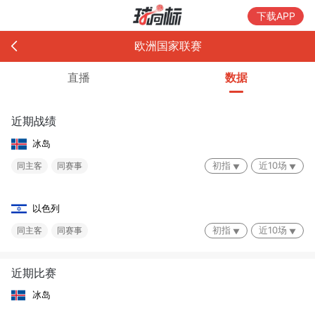
下载APP
欧洲国家联赛
直播
数据
近期战绩
冰岛
初指
近10场
同主客
同赛事
以色列
初指
近10场
同主客
同赛事
近期比赛
冰岛