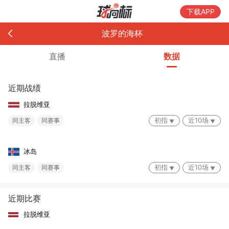
下载APP
波罗的海杯
直播
数据
近期战绩
拉脱维亚
初指
近10场
同主客
同赛事
冰岛
初指
近10场
同主客
同赛事
近期比赛
拉脱维亚