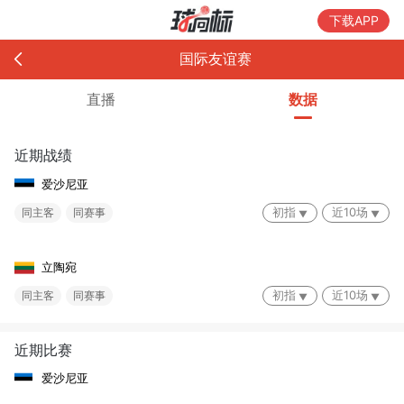
下载APP
国际友谊赛
直播
数据
近期战绩
爱沙尼亚
初指
近10场
同主客
同赛事
立陶宛
初指
近10场
同主客
同赛事
近期比赛
爱沙尼亚